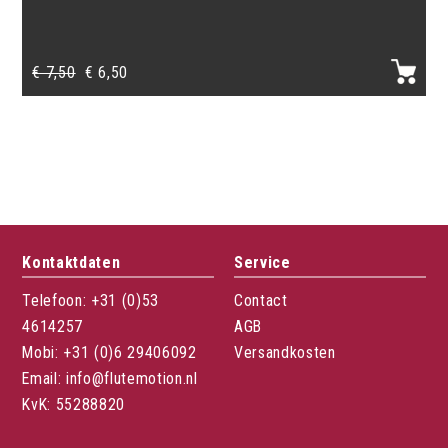
Ursprünglicher
Aktueller
€
7,50
€
6,50
Preis
Preis
war:
ist:
€ 7,50
€ 6,50.
Kontaktdaten
Service
Telefoon: +31 (0)53
Contact
4614257
AGB
Mobi: +31 (0)6 29406092
Versandkosten
Email: info@flutemotion.nl
KvK: 55288820