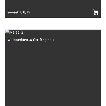
Ursprünglicher
Aktueller
€
1,50
€
0,75
Preis
Preis
war:
ist:
€ 1,50
€ 0,75.
Weihnachten 🎄Ohr Ring holz