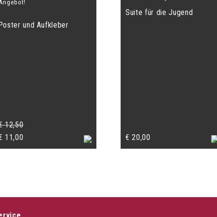
Angebot!
Suite für die Jugend
Poster und Aufkleber
€
12,50
Ursprünglicher
Aktueller
€
11,00
€
20,00
Preis
Preis
war:
ist:
€ 12,50
€ 11,00.
ervice