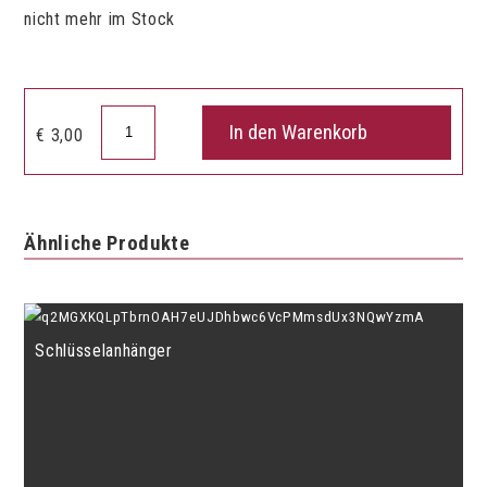
nicht mehr im Stock
Aufkleber
In den Warenkorb
€
3,00
Katze:
Love,
Cat
&
Ähnliche Produkte
Melody
Menge
Schlüsselanhänger