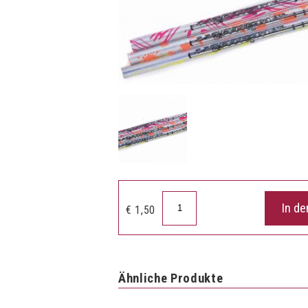
Bleistift
In d
€
1,50
Flöte
Farbe
Menge
Ähnliche Produkte