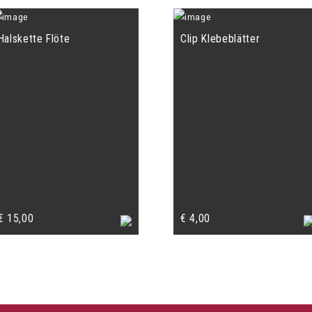
Halskette Flöte
Clip Klebeblätter
€
15,00
€
4,00