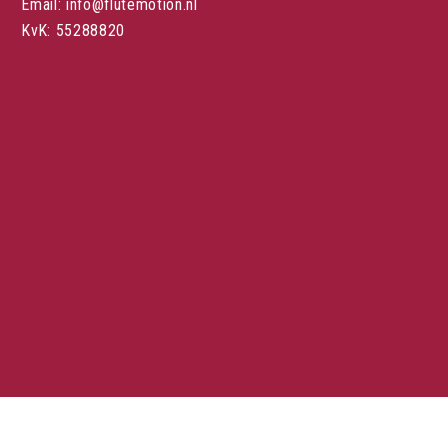
Email: info@flutemotion.nl
KvK: 55288820
Stuur een mail