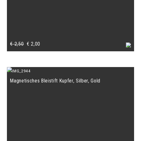
Ursprünglicher
Aktueller
€
2,50
€
2,00
Preis
Preis
war:
ist:
€ 2,50
€ 2,00.
Magnetisches Bleistift Kupfer, Silber, Gold