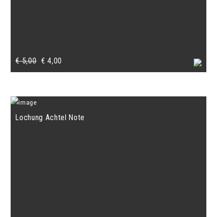
Ursprünglicher
Aktueller
€
5,00
€
4,00
Preis
Preis
war:
ist:
€ 5,00
€ 4,00.
Lochung Achtel Note