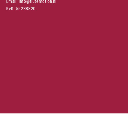
Email: info@flutemotion.nl
KvK: 55288820
Stuur een mail