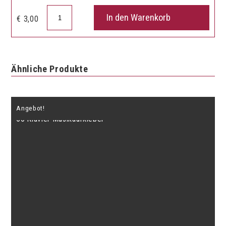
Notizblock
In den Warenkorb
€
3,00
Musik/Querflöte
Menge
Ähnliche Produkte
Angebot!
50 Klavier Musikaufkleber