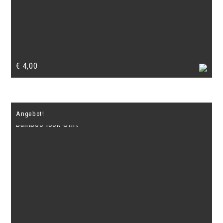
€
4,00
Angebot!
Bamboo-look-Stift