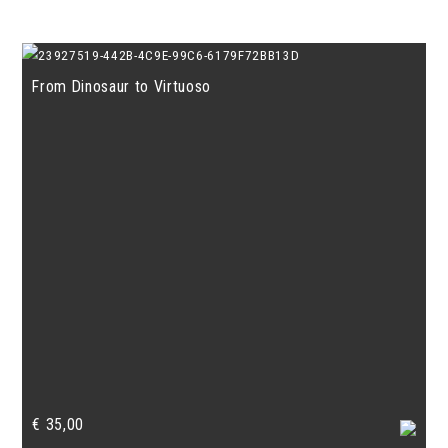
initial
actuel
était :
est :
€ 163,70.
€ 150,00.
From Dinosaur to Virtuoso
€
35,00