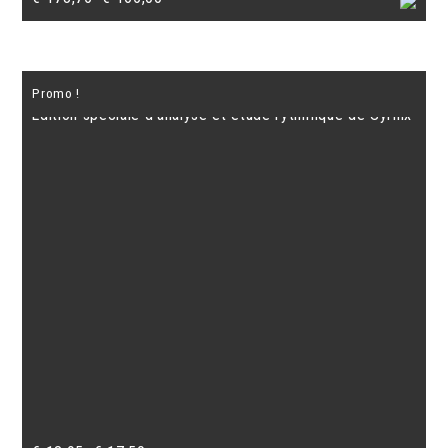
prix
prix
initial
actuel
était :
est :
Promo !
€ 173,75.
€ 165,00.
Edition spéciale d’analyse et etude rythmique de Syrinx