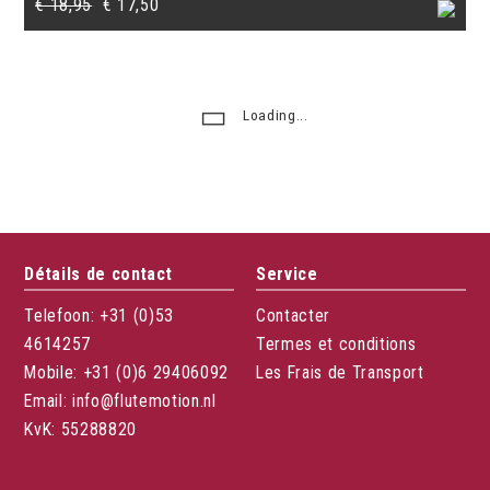
Le
Le
€
18,95
€
17,50
prix
prix
initial
actuel
était :
est :
Loading...
€ 18,95.
€ 17,50.
Détails de contact
Service
Telefoon: +31 (0)53
Contacter
4614257
Termes et conditions
Mobile: +31 (0)6 29406092
Les Frais de Transport
Email: info@flutemotion.nl
KvK: 55288820