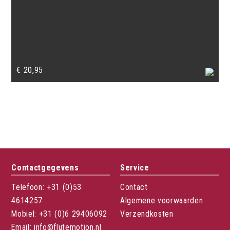
€
20,95
Contactgegevens
Service
Telefoon: +31 (0)53
Contact
4614257
Algemene voorwaarden
Mobiel: +31 (0)6 29406092
Verzendkosten
Email: info@flutemotion.nl