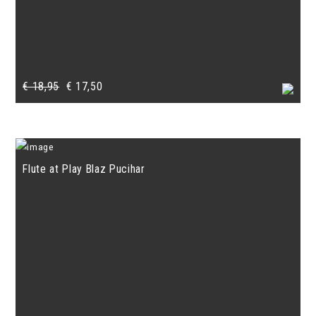
Oorspronkelijke
Huidige
€
18,95
€
17,50
prijs
prijs
was:
is:
€ 18,95.
€ 17,50.
Flute at Play Blaz Pucihar