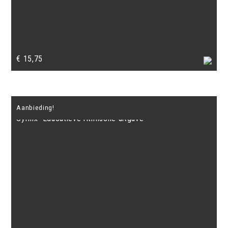
€
15,75
Aanbieding!
Syrinx- Educatieve ritmische uitgave