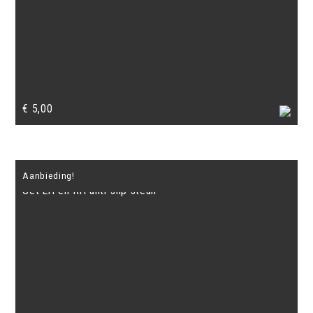
€
5,00
Aanbieding!
Set LH en RH anti-slip steun