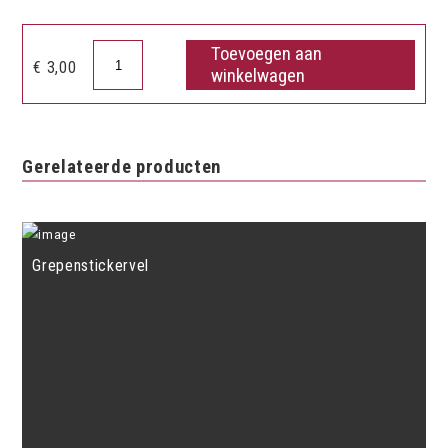
Toevoegen aan
Fluitreparatie
€
3,00
winkelwagen
schroevendraaiertje
sleutelhanger
aantal
Gerelateerde producten
Grepenstickervel