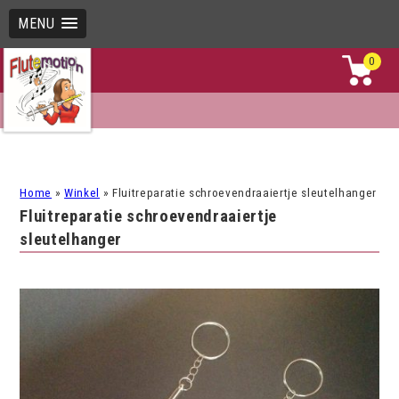
MENU
0
Home
»
Winkel
»
Fluitreparatie schroevendraaiertje sleutelhanger
Fluitreparatie schroevendraaiertje
sleutelhanger