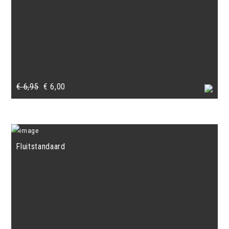
Oorspronkelijke
Huidige
€
6,95
€
6,00
prijs
prijs
was:
is:
€ 6,95.
€ 6,00.
Fluitstandaard