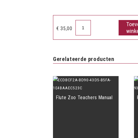
Toev
From
€
35,00
wink
Dinosaur
to
virtuoso
aantal
Gerelateerde producten
Flute Zoo Teachers Manual