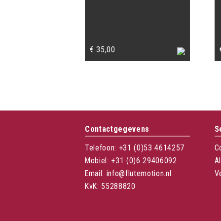
€
35,00
Contactgegevens
S
Telefoon: +31 (0)53 4614257
C
Mobiel: +31 (0)6 29406092
A
Email: info@flutemotion.nl
V
KvK: 55288820