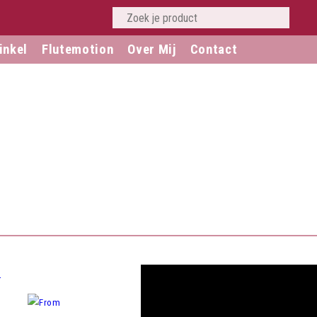
inkel
Flutemotion
Over Mij
Contact