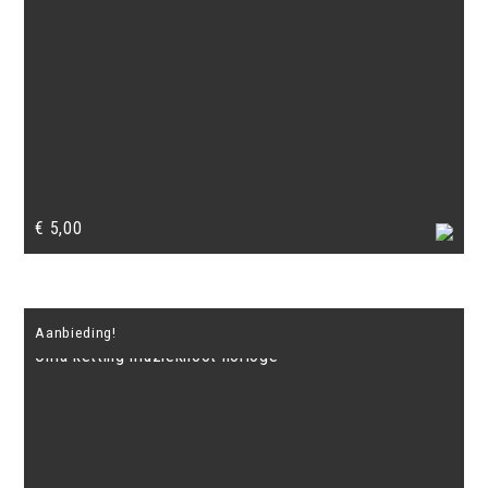
€
5,00
Aanbieding!
Oma ketting muzieknoot horloge