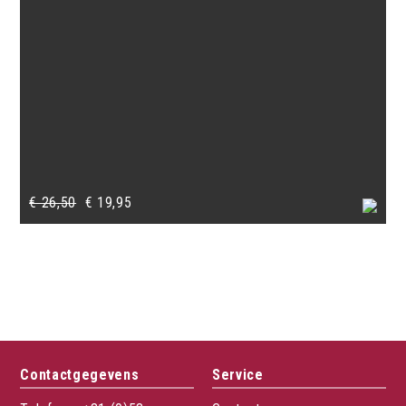
Oorspronkelijke
Huidige
€
26,50
€
19,95
prijs
prijs
was:
is:
€ 26,50.
€ 19,95.
Contactgegevens
Service