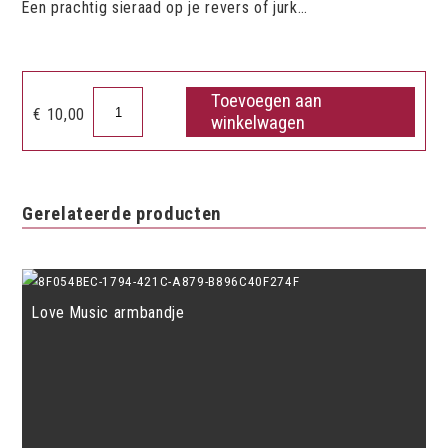
Een prachtig sieraad op je revers of jurk…
Toevoegen aan
G-
€
10,00
winkelwagen
sleutel
speld
(met
strassteentjes)
Gerelateerde producten
aantal
Love Music armbandje