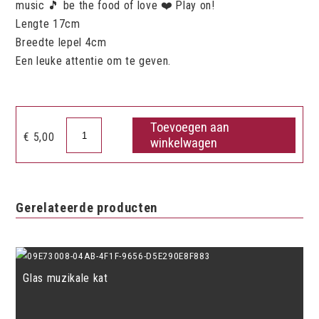
music 🎵 be the food of love ❤️ Play on!
Lengte 17cm
Breedte lepel 4cm
Een leuke attentie om te geven.
Toevoegen aan
Houten
€
5,00
winkelwagen
lepel
spreuk
aantal
Gerelateerde producten
Glas muzikale kat