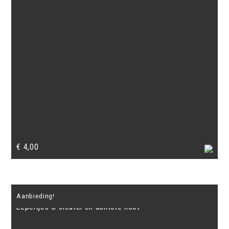
€
4,00
Aanbieding!
Lepeltjes G-sleutel en achtste noot