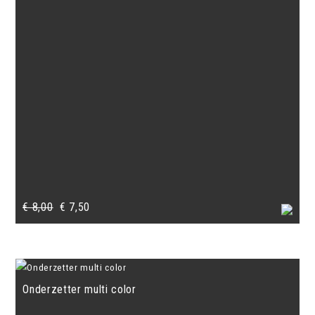
Oorspronkelijke
Huidige
€
8,00
€
7,50
prijs
prijs
was:
is:
€ 8,00.
€ 7,50.
Onderzetter multi color