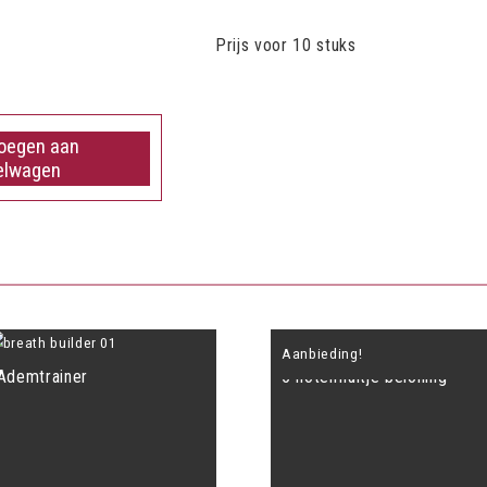
Prijs voor 10 stuks
oegen aan
elwagen
Aanbieding!
Ademtrainer
5 notenfluitje beloning