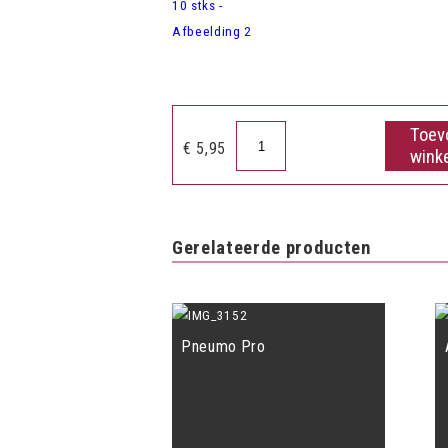
Toev
Muziekballon
€
5,95
wink
10
stks
aantal
Gerelateerde producten
Pneumo Pro