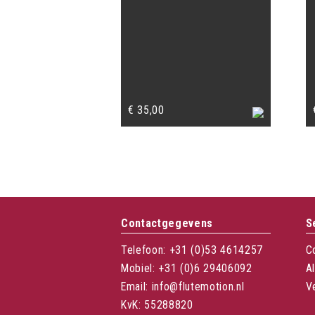
€
35,00
Contactgegevens
S
Telefoon: +31 (0)53 4614257
C
Mobiel: +31 (0)6 29406092
A
Email: info@flutemotion.nl
V
KvK: 55288820