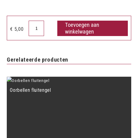
Toevoegen aan
Ring
€
5,00
winkelwagen
G-
sleutel
blauw
aantal
Gerelateerde producten
Oorbellen fluitengel