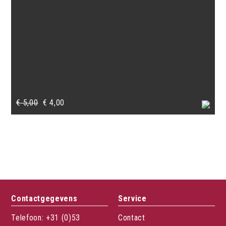
Oorspronkelijke
Huidige
€
5,00
€
4,00
prijs
prijs
was:
is:
€ 5,00.
€ 4,00.
Contactgegevens
Service
Telefoon: +31 (0)53
Contact