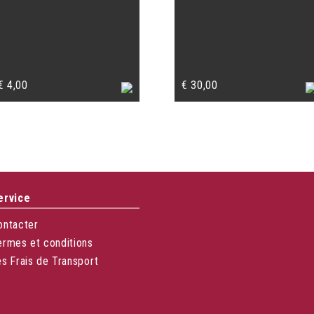
€
4,00
€
30,00
ervice
ontacter
ermes et conditions
es Frais de Transport