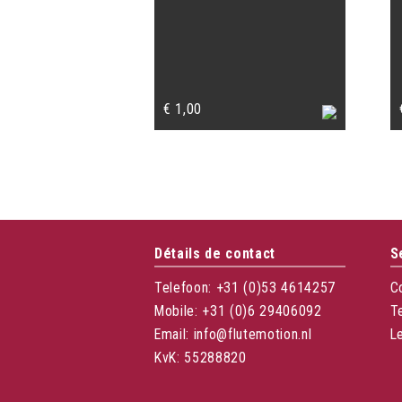
€
1,00
Détails de contact
S
Telefoon: +31 (0)53 4614257
C
Mobile: +31 (0)6 29406092
T
Email: info@flutemotion.nl
L
KvK: 55288820