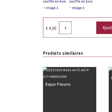
quantité
Ajout
€
4,00
de
Boule
de
souffle
Produits similaires
en
bois
Bague Pneumo