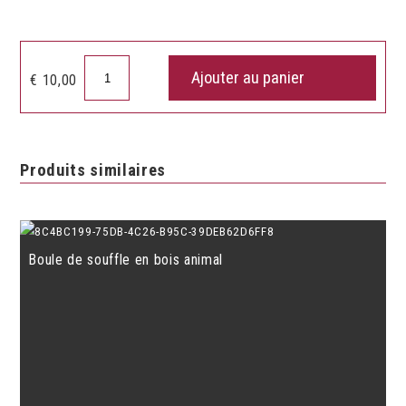
quantité
Ajouter au panier
€
10,00
de
Flûte
en
bois
Produits similaires
du
train
Boule de souffle en bois animal