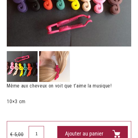
Même aux cheveux on voit que t’aime la musique!
10×3 cm
quantité
Ajouter au panier
Le
Le
€
5,00
de