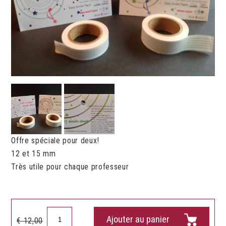
Offre spéciale pour deux!
12 et 15 mm
Très utile pour chaque professeur
quantité
Ajouter au panier
Le
Le
€
12,00