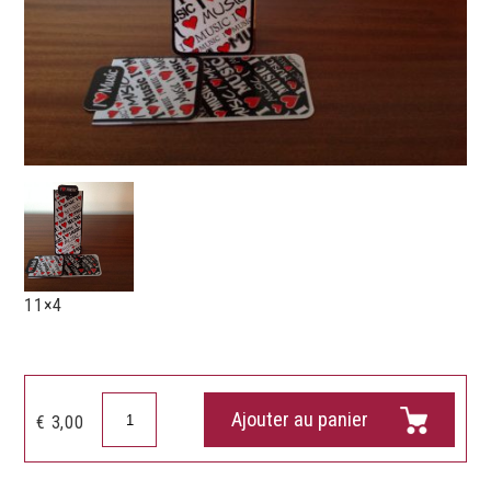
11×4
quantité
Ajouter au panier
€
3,00
de
Marque-