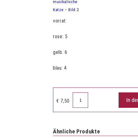
vorrat:
rose: 5
gelb: 6
blau: 4
Gastetucher
In d
€
7,50
musikalische
Katze
Menge
Ähnliche Produkte