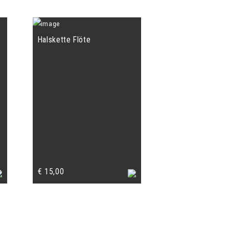
Halskette Flöte
€
15,00