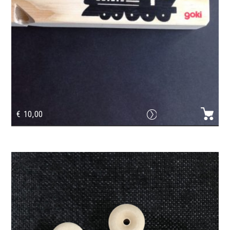
€
10,00
3-Töne Dampfpfeife