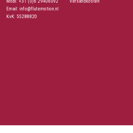
Mobi: +31 (0)6 29406092
Versandkosten
Email: info@flutemotion.nl
KvK: 55288820