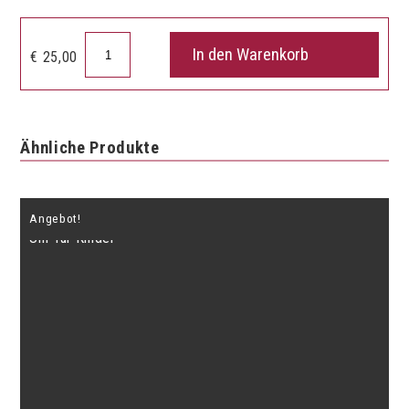
Uhr
In den Warenkorb
€
25,00
Notenwert
Menge
Ähnliche Produkte
Angebot!
Uhr für Kinder