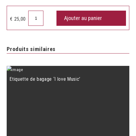
quantité
Ajouter au panier
€
25,00
de
Montre
valeur
des
Produits similaires
notes
Etiquette de bagage ‘I love Music’