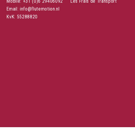
Mobile: +31 (0)6 29406092
Les Frais de Transport
Email: info@flutemotion.nl
KvK: 55288820