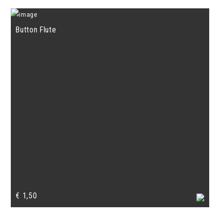
Button Flute
€
1,50