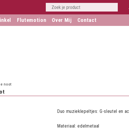
inkel
Flutemotion
Over Mij
Contact
te noot
ot
Duo muzieklepeltjes: G-sleutel en a
Materiaal: edelmetaal