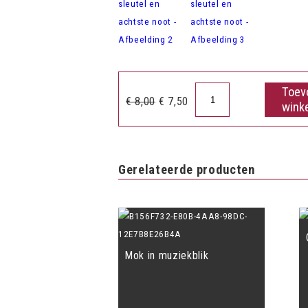
Toev
Lepeltjes
Oorspronkelijke
Huidige
€
8,00
€
7,50
wink
G-
prijs
prijs
sleutel
was:
is:
en
€ 8,00.
€ 7,50.
achtste
Gerelateerde producten
noot
aantal
Mok in muziekblik