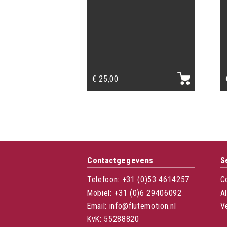
€
25,00
Contactgegevens
S
Telefoon: +31 (0)53 4614257
C
Mobiel: +31 (0)6 29406092
A
Email: info@flutemotion.nl
V
KvK: 55288820