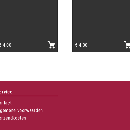
€
4,00
€
4,00
ervice
ontact
lgemene voorwaarden
erzendkosten