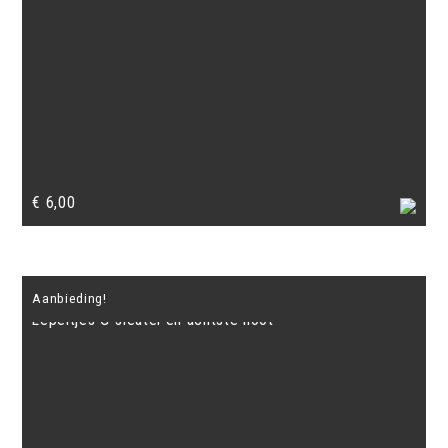
€
6,00
Aanbieding!
Lepeltjes G-sleutel en achtste noot