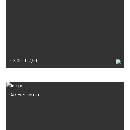
Oorspronkelijke
Huidige
€
8,00
€
7,50
prijs
prijs
was:
is:
€ 8,00.
€ 7,50.
Cakeversierder