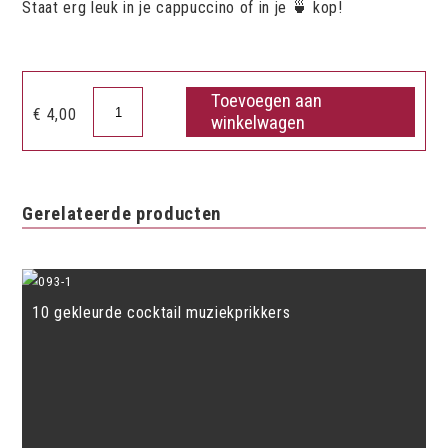
Staat erg leuk in je cappuccino of in je 🍵 kop!
Toevoegen aan
Theelepel
€
4,00
winkelwagen
G
sleutel
aantal
Gerelateerde producten
10 gekleurde cocktail muziekprikkers