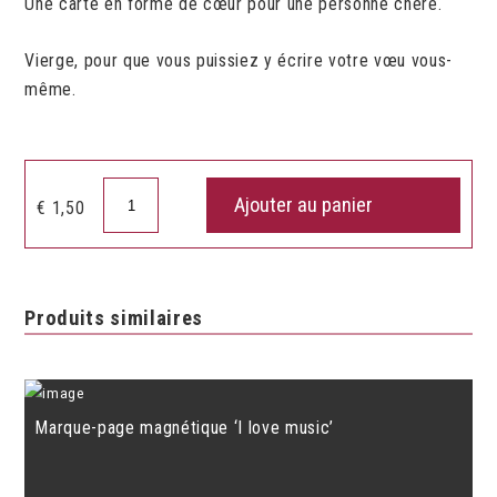
Une carte en forme de cœur pour une personne chère.
Vierge, pour que vous puissiez y écrire votre vœu vous-
même.
quantité
Ajouter au panier
€
1,50
de
Carte
cadeau
vierge
Produits similaires
en
forme
de
cœur
Marque-page magnétique ‘I love music’